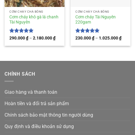
CƠM CHÁY CHÀ BÔNG
CƠM CHÁY CHÀ BÔNG
Cơm cháy khô gà lá chanh
Cơm cháy Tài Nguyên
Tài Nguyên
220gam
Được xếp
Khoảng
Được xếp
Khoản
290.000
₫
–
2.180.000
₫
230.000
₫
–
1.025.000
₫
giá:
giá:
hạng
5
5
hạng
5
5
từ
từ
sao
sao
290.000 ₫
230.00
đến
đến
2.180.000 ₫
1.025.
CHÍNH SÁCH
Giao hàng và thanh toán
Hoàn tiền và đổi trả sản phẩm
Chính sách bảo mật thông tin người dùng
Quy định và điều khoản sử dụng