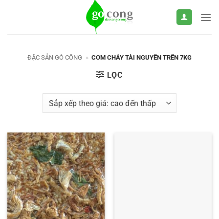
Bỏ
qua
nội
dung
ĐẶC SẢN GÒ CÔNG
»
CƠM CHÁY TÀI NGUYÊN TRÊN 7KG
LỌC