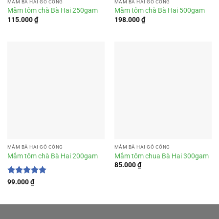
MẮM BÀ HAI GÒ CÔNG
MẮM BÀ HAI GÒ CÔNG
Mắm tôm chà Bà Hai 250gam
Mắm tôm chà Bà Hai 500gam
115.000
₫
198.000
₫
MẮM BÀ HAI GÒ CÔNG
MẮM BÀ HAI GÒ CÔNG
Mắm tôm chà Bà Hai 200gam
Mắm tôm chua Bà Hai 300gam
85.000
₫
Được xếp
99.000
₫
hạng
5
5
sao