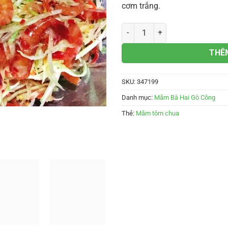
cơm trắng.
Mắm tôm chua Bà Hai 300gam số
THÊ
SKU:
347199
Danh mục:
Mắm Bà Hai Gò Công
Thẻ:
Mắm tôm chua