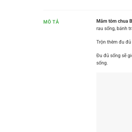
Mắm tôm chua B
MÔ TẢ
rau sống, bánh t
Trộn thêm đu đủ 
Đu đủ sống sẽ gi
sống.