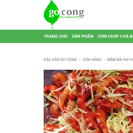
Bỏ
qua
nội
dung
TRANG CHỦ
SẢN PHẨM
CƠM CHÁY CHÀ 
ĐẶC SẢN GÒ CÔNG
»
CỬA HÀNG
»
MẮM BÀ HAI 