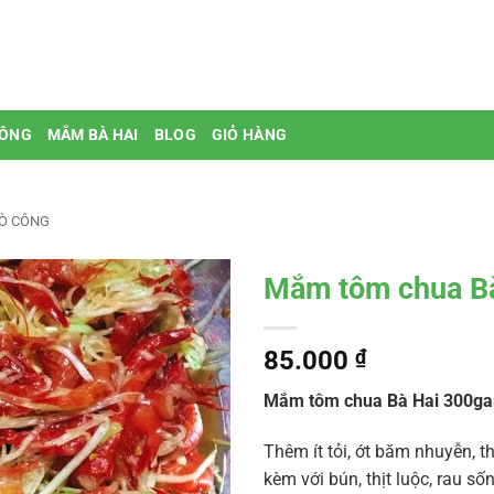
BÔNG
MẮM BÀ HAI
BLOG
GIỎ HÀNG
GÒ CÔNG
Mắm tôm chua B
85.000
₫
Mắm tôm chua Bà Hai 300g
Thêm ít tỏi, ớt băm nhuyễn, 
kèm với bún, thịt luộc, rau s