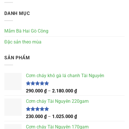
DANH MỤC
Mắm Bà Hai Gò Công
Đặc sản theo mùa
SẢN PHẨM
Cơm cháy khô gà lá chanh Tài Nguyên
Được xếp
Khoảng
290.000
₫
–
2.180.000
₫
hạng
5.00
giá:
5 sao
Cơm cháy Tài Nguyên 220gam
từ
290.000 ₫
đến
Được xếp
Khoảng
230.000
₫
–
1.025.000
₫
hạng
5.00
2.180.000 ₫
giá:
5 sao
Cơm cháy Tài Nguyên 170gam
từ