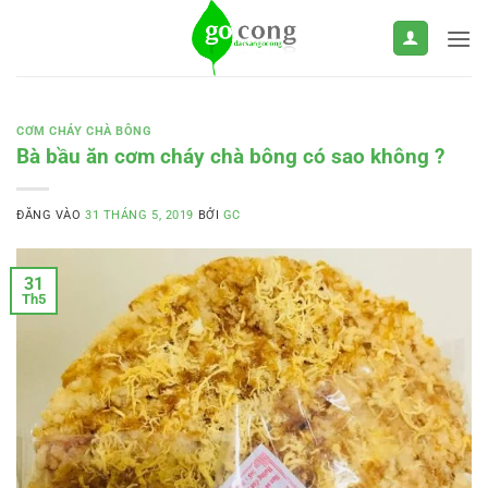
Bỏ
qua
nội
dung
CƠM CHÁY CHÀ BÔNG
Bà bầu ăn cơm cháy chà bông có sao không ?
ĐĂNG VÀO
31 THÁNG 5, 2019
BỞI
GC
31
Th5