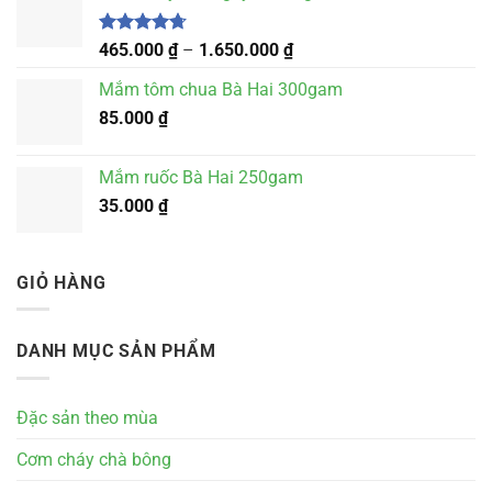
230.000 ₫
đến
Được xếp
Khoảng
465.000
₫
–
1.650.000
₫
hạng
4.67
1.025.000 ₫
giá:
5 sao
Mắm tôm chua Bà Hai 300gam
từ
85.000
₫
465.000 ₫
đến
1.650.000 ₫
Mắm ruốc Bà Hai 250gam
35.000
₫
GIỎ HÀNG
DANH MỤC SẢN PHẨM
Đặc sản theo mùa
Cơm cháy chà bông