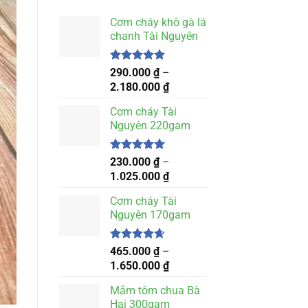
Cơm cháy khô gà lá
chanh Tài Nguyên
Được xếp
290.000
₫
–
hạng
5.00
Khoảng
2.180.000
₫
5 sao
giá:
Cơm cháy Tài
từ
Nguyên 220gam
290.000 ₫
đến
2.180.000 ₫
Được xếp
230.000
₫
–
hạng
5.00
Khoảng
1.025.000
₫
5 sao
giá:
Cơm cháy Tài
từ
Nguyên 170gam
230.000 ₫
đến
1.025.000 ₫
Được xếp
465.000
₫
–
hạng
4.67
Khoảng
1.650.000
₫
5 sao
giá:
Mắm tôm chua Bà
từ
Hai 300gam