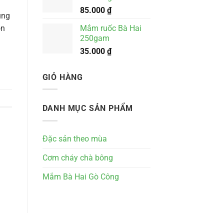
465.000 ₫
85.000
₫
đến
ụng
1.650.000 ₫
Mắm ruốc Bà Hai
ón
250gam
35.000
₫
GIỎ HÀNG
DANH MỤC SẢN PHẨM
Đặc sản theo mùa
Cơm cháy chà bông
Mắm Bà Hai Gò Công