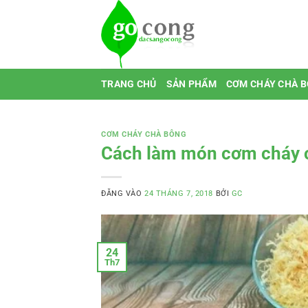
Bỏ
qua
nội
dung
TRANG CHỦ
SẢN PHẨM
CƠM CHÁY CHÀ 
CƠM CHÁY CHÀ BÔNG
Cách làm món cơm cháy c
ĐĂNG VÀO
24 THÁNG 7, 2018
BỞI
GC
24
Th7